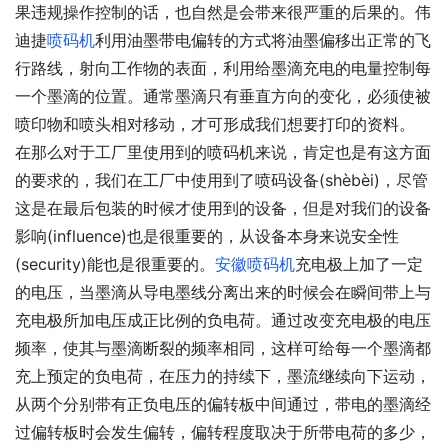
果违规操作控制的话，也自然是会带来很严重的后果的。伟
迪捷
喷码机
利用油墨带电偏转的方式将油墨偏移出正常的飞
行路线，射向工作物的表面，利用给墨滴充电的电量控制每
一个墨滴的位置。通常墨滴只有垂直方向的变化，必须使被
喷印物和喷头相对移动，才可形成我们想要打印的资料。
在那么对于工厂里使用到的喷码机来说，肯定也是有这方面
的要求的，我们在工厂中使用到了喷码设备(shèbèi)，尽管
这是在最后包装的时候才使用到的设备，但是对我们的设备
影响(influence)也是很重要的，从设备本身来说安全性
(security)能也是很重要的。
安徽喷码机
充电极上加了一定
的电压，当墨滴从导电墨线分离出来的时候会在瞬间带上与
充电极所加电压成正比例的负电荷。通过改变充电极的电压
频率，使其与墨滴断裂的频率相同，这样可给每一个墨滴都
充上预定的负电荷，在压力的持续下，墨流继续向下运动，
从两个分别带有正负电压的偏转板中间通过，带电的墨滴经
过偏转板时会发生偏转，偏转程度取决于所带电荷的多少，