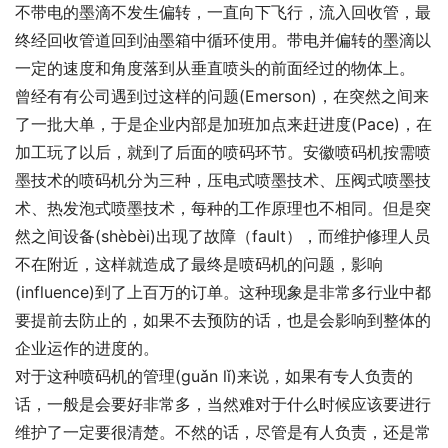
不带电的墨滴不发生偏转，一直向下飞行，流入回收管，最
终经回收管道回到油墨箱中循环使用。带电并偏转的墨滴以
一定的速度和角度落到从垂直喷头的前面经过的物体上。
曾经有有公司遇到过这样的问题(Emerson)，在突然之间来
了一批大单，于是企业内部是加班加点来赶进度(Pace)，在
加工玩了以后，就到了后面的喷码环节。安徽喷码机按需喷
墨技术的喷码机分为三种，压电式喷墨技术、压阀式喷墨技
术、热发泡式喷墨技术，每种的工作原理也不相同。但是突
然之间设备(shèbèi)出现了故障（fault），而维护修理人员
不在附近，这样就造成了最终是喷码机的问题，影响
(influence)到了上百万的订单。这种现象是非常多行业中都
要提前去防止的，如果不去预防的话，也是会影响到整体的
企业运作的进度的。
对于这种喷码机的管理(guǎn lǐ)来说，如果有专人负责的
话，一般是会要好非常多，当然难对于什么时候应该要进行
维护了一定要很清楚。不然的话，尽管是有人负责，还是常