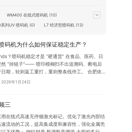
WM400 在线式喷码机
(10)
D系列UV 喷码机
(0)
L7 经济型喷码机
(13)
6大字符喷码机
(1)
喷码机为什么如何保证稳定生产？
(13)
YML200 手持式激光喷码机
(1)
sands？喷码机稳定才是 “硬通货” 在食品、医药、日
然 “掉链子”—— 喷印模糊扫不出追溯码、断电后
产日期，轻则返工重打，重则整条线停工。 合肥依玛
 39 家全球 500 强企业，太懂厂长们对 “稳定”
2026年1月24日
机是大类，小字符喷码机是最常用的‘主力机型’”，
码机，出厂前都得闯过 3 道 “魔鬼测试”，就是为
频三
机采用在线式高速无停顿激光标记。优化了激光内部结
高速流动的工况，提高集成度和兼容性，强化金属壳
以下优势： 钢铝材质 瓶酒瓶盖溯源 大面积多行喷