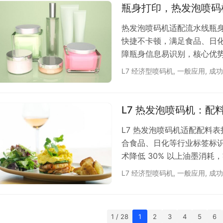
瓶身打印，热发泡喷码
热发泡喷码机适配流水线瓶
快捷不卡顿，满足食品、日
障瓶身信息易识别，核心优势在
零维护设计省去服务商费用
L7 经济型喷码机
,
一般应用
,
成功
助力企业高效完成瓶身赋码
客服，免费安排打样测试。 依
L7 热发泡喷码机：配
L7 热发泡喷码机适配配料
合食品、日化等行业标签标
术降低 30% 以上油墨消
使用成本。设备支持连续稳
L7 经济型喷码机
,
一般应用
,
成功
助力企业高效完成配料表赋
系客服，免费安排打样测试。 
1 / 28
1
2
3
4
5
6