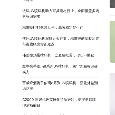
依玛UV喷码机助力家具建材行业，全面覆盖多场
景标识需求
精准喷印打包袋批号，高效稳定促生产
依玛UV喷码机深耕五金行业，精准破解塑胶油管
与覆膜纸盒标识难题
伟迪捷鸡蛋喷码机：立夏要吃蛋，你却不懂它
红牛携手依玛8系列UV喷码机，筑牢外箱标识硬
实力
百威啤酒携手依玛8系列UV喷码机，强化外箱溯
源防线
C2000 喷码机攻克日化黑瓶难题，蓝墨瓶底喷
印清晰醒目