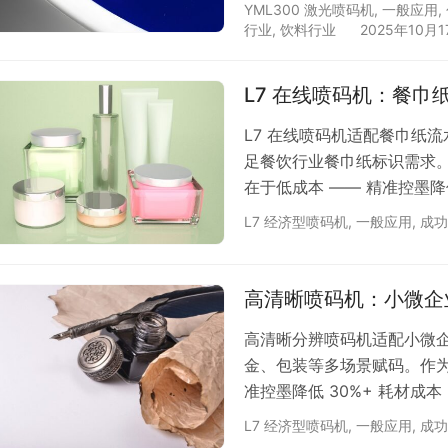
搭配355nm紫外光。该波
YML300 激光喷码机
,
一般应用
,
免材料表面分子结构破坏，同
行业
,
饮料行业
2025年10月1
效果 输出超精细光斑，支
同时，能精准保护原材料的完
L7 在线喷码机：餐巾
L7 在线喷码机适配餐巾纸
足餐饮行业餐巾纸标识需求
在于低成本 —— 精准控墨降
设备支持连续稳定运行，不
L7 经济型喷码机
,
一般应用
,
成功
故障与耗材不足，助力企业
依玛」联系客服，免费安排打样
高清晰喷码机：小微企
高清晰分辨喷码机适配小微
金、包装等多场景赋码。作为
准控墨降低 30%+ 耗材
贴合小微企业预算。操作便
L7 经济型喷码机
,
一般应用
,
成功
企业以低成本实现高质量喷