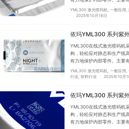
码 磨具标识 铭牌自定义 电
YML300 激光喷码机
,
一般应用
,
线电缆 小食品 电缆 高密度
2025年10月18日
依玛YML300 系列
YML300在线式激光喷码
构，轻松应对静态和生产线
有力地保护内部零件。主要有以
拉油瓶盖日期 批量包装袋日
YML300 激光喷码机
,
一般应用
,
UV手套包装日期 豆浆包装日
行业
,
饮料行业
2025年10月
工黑色包装瓶
依玛YML300 系列
YML300在线式激光喷码
构，轻松应对静态和生产线
有力地保护内部零件。主要有以