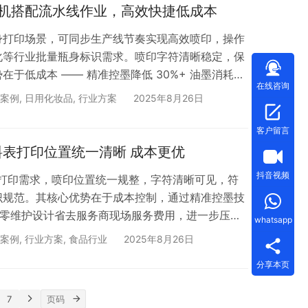
机搭配流水线作业，高效快捷低成本
身打印场景，可同步生产线节奏实现高效喷印，操作
化等行业批量瓶身标识需求。喷印字符清晰稳定，保
于低成本 —— 精准控墨降低 30%+ 油墨消耗，
在线咨询
。设备还支持远程监控，实时预警故障与耗材不足，
案例
,
日用化妆品
,
行业方案
2025年8月26日
，平衡生产效率与成本控制。 搜索「合肥依玛」联系
玛 · 18年专注喷码标识设备
客户留言
料表打印位置统一清晰 成本更优
抖音视频
表打印需求，喷印位置统一规整，字符清晰可见，符
识规范。其核心优势在于成本控制，通过精准控墨技
耗，零维护设计省去服务商现场服务费用，进一步压缩
whatsapp
定运行，适配生产线节奏，还可远程监控设备状态，
案例
,
行业方案
,
食品行业
2025年8月26日
码，平衡标识质量与成本投入。 搜索「合肥依玛」联
分享本页
依玛 · 18年专注喷码标识设备
7