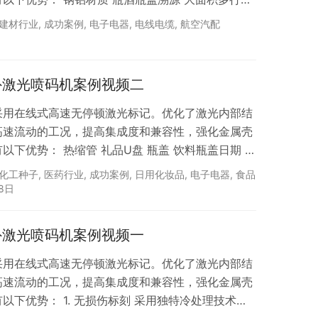
子元器件 不锈钢件编码 马口铁罐盖 给袋机好伴侣 电
建材行业
,
成功案例
,
电子电器
,
电线电缆
,
航空汽配
PE管 变压器电子元器
紫外激光喷码机案例视频二
机采用在线式高速无停顿激光标记。优化了激光内部结
高速流动的工况，提高集成度和兼容性，强化金属壳
下优势： 热缩管 礼品U盘 瓶盖 饮料瓶盖日期 色
期 大米编织袋日期 食品膜包装盒 塑料瓶盖二维码
化工种子
,
医药行业
,
成功案例
,
日用化妆品
,
电子电器
,
食品
期 白酒瓶盖日期 起泡瓶饮料定制化 小食品 日用化
18日
紫外激光喷码机案例视频一
机采用在线式高速无停顿激光标记。优化了激光内部结
高速流动的工况，提高集成度和兼容性，强化金属壳
下优势： 1. 无损伤标刻 采用独特冷处理技术，