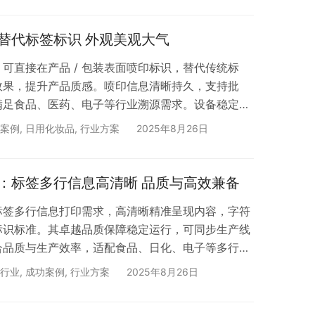
 18年专注喷码标识设备
替代标签标识 外观美观大气
可直接在产品 / 包装表面喷印标识，替代传统标
效果，提升产品质感。喷印信息清晰持久，支持批
满足食品、医药、电子等行业溯源需求。设备稳定运
设计减少停机风险，精准控墨降低成本，还能灵活调
案例
,
日用化妆品
,
行业方案
2025年8月26日
业高效实现溯源管理，兼顾颜值与实用。 搜索「合肥
测试。 依玛 · 18年专注喷码标识设备
：标签多行信息高清晰 品质与高效兼备
标签多行信息打印需求，高清晰精准呈现内容，字符
标识标准。其卓越品质保障稳定运行，可同步生产线
合品质与生产效率，适配食品、日化、电子等多行业
材成本，零维护设计减少停机风险，还支持远程监
行业
,
成功案例
,
行业方案
2025年8月26日
码，提升产品辨识度与生产效益。 搜索「合肥依
试。 依玛 · 18年专注喷码标识设备