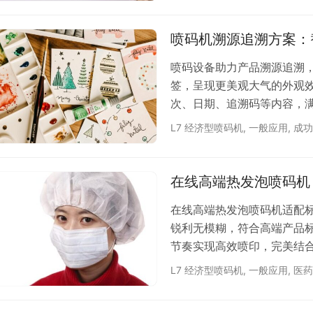
免费安排打样测试。 依玛 ·
喷码机溯源追溯方案：
喷码设备助力产品溯源追溯，
签，呈现更美观大气的外观
次、日期、追溯码等内容，
行适配生产线节奏，零维护
L7 经济型喷码机
,
一般应用
,
成功
整喷印内容与位置，助力企
依玛」联系客服，免费安排打样
在线高端热发泡喷码机
在线高端热发泡喷码机适配
锐利无模糊，符合高端产品
节奏实现高效喷印，完美结
场景。同时精准控墨降低耗
L7 经济型喷码机
,
一般应用
,
医药
控，助力企业高效完成标签赋
玛」联系客服，免费安排打样测