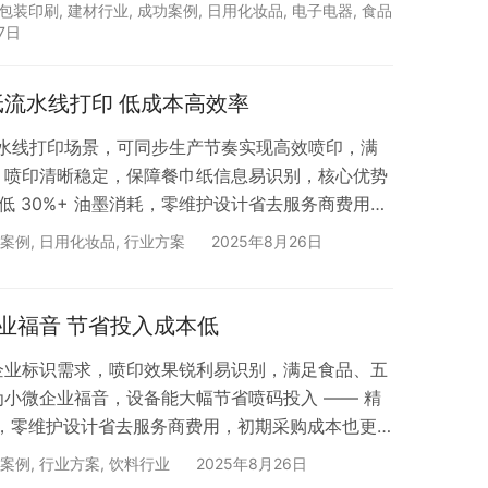
长对素材吸收率高，标刻过程不产生热应力，可有效避
包装印刷
,
建材行业
,
成功案例
,
日用化妆品
,
电子电器
,
食品
时抑制煤烟、毛刺等不良现象的产生。 2. 超精细
7日
持点阵式、填充式两种打标模式。在实现高精度标刻的
整性，满足对细节要求严苛的场景。 …
纸流水线打印 低成本高效率
流水线打印场景，可同步生产节奏实现高效喷印，满
。喷印清晰稳定，保障餐巾纸信息易识别，核心优势
低 30%+ 油墨消耗，零维护设计省去服务商费用。
卡顿不耽误生产，还可远程监控设备状态，及时预警
案例
,
日用化妆品
,
行业方案
2025年8月26日
高效完成餐巾纸赋码，平衡效率与成本。 搜索「合肥
测试。 依玛 · 18年专注喷码标识设备
业福音 节省投入成本低
企业标识需求，喷印效果锐利易识别，满足食品、五
小微企业福音，设备能大幅节省喷码投入 —— 精
成本，零维护设计省去服务商费用，初期采购成本也更
捷无需专业人员，稳定运行保障生产效率，助力小微
案例
,
行业方案
,
饮料行业
2025年8月26日
码，提升产品竞争力。 搜索「合肥依玛」联系客服，