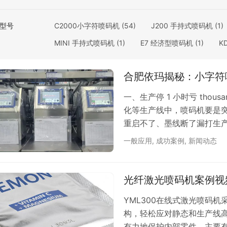
型号
C2000小字符喷码机
(54)
J200 手持式喷码机
(1)
MINI 手持式喷码机
(1)
E7 经济型喷码机
(1)
K
D1 桌面喷码机
(0)
D6 手持式喷码机
(0)
W1
合肥依玛揭秘：小字符
H16 手持式大字符喷码机
(5)
YML300 激光喷码机
UCS 热转印打码机
(1)
81 系列UV 喷码机
(31)
一、生产停 1 小时亏 thou
化等生产线中，喷码机要是突
重启不了、墨线断了漏打生
深耕喷码机行业 17 年，服务过
一般应用
,
成功案例
,
新闻动态
的执念。就像我们常说 “喷码
每台经合肥依玛交付的小字符喷
了让设备到车间后 “少出…
光纤激光喷码机案例视
YML300在线式激光喷码
构，轻松应对静态和生产线
有力地保护内部零件。主要有