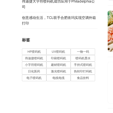
伟迪捷大字符喷码机成功应用于Philadelphia公
司
创意感动生活，TCL联手合肥依玛实现空调外箱
打印
标签
HP喷码机
UV喷码机
一物一码
伟迪捷喷码机
印刷喷码机
喷码机墨水
小字符喷码机
建材喷码机
手持式喷码机
日化医药
激光喷码机
热转印打码机
电子喷码机
电线电缆
食品饮料