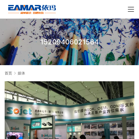
15209406021564
首页
媒体