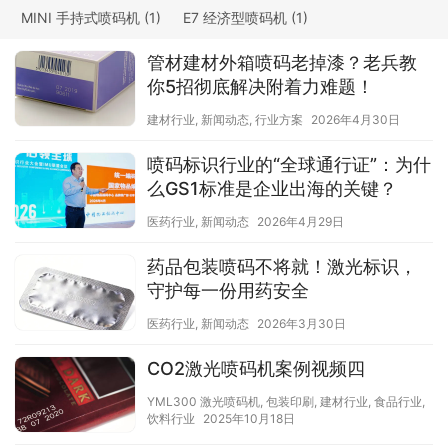
MINI 手持式喷码机
(1)
E7 经济型喷码机
(1)
L7 经济型喷码机
(13)
D6 手持式喷码机
(0)
管材建材外箱喷码老掉漆？老兵教
W16大字符喷码机
(1)
H16 手持式大字符喷码机
(5)
你5招彻底解决附着力难题！
YML200 手持式激光喷码机
(1)
YML300 激光喷码机
(13)
建材行业
,
新闻动态
,
行业方案
2026年4月30日
UCS 热转印打码机
(1)
喷码标识行业的“全球通行证”：为什
么GS1标准是企业出海的关键？
医药行业
,
新闻动态
2026年4月29日
药品包装喷码不将就！激光标识，
守护每一份用药安全
医药行业
,
新闻动态
2026年3月30日
CO2激光喷码机案例视频四
YML300 激光喷码机
,
包装印刷
,
建材行业
,
食品行业
,
饮料行业
2025年10月18日