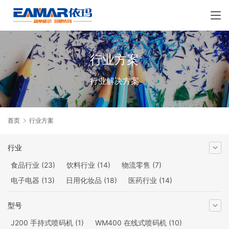
行业方案
行业解决方案
首页
行业方案
行业
食品行业
(23)
饮料行业
(14)
物流零售
(7)
电子电器
(13)
日用化妆品
(18)
医药行业
(14)
化工种子
(10)
建材行业
(24)
航空汽配
(9)
电线电缆
(4)
型号
包装印刷
(13)
J200 手持式喷码机
(1)
WM400 在线式喷码机
(10)