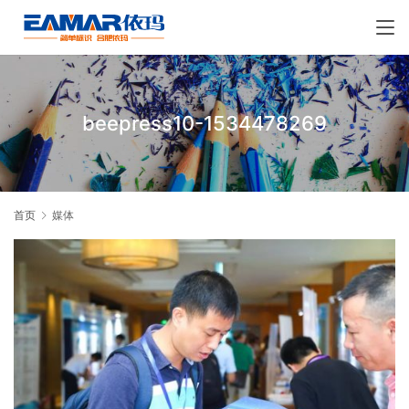
beepress10-1534478269
首页
媒体