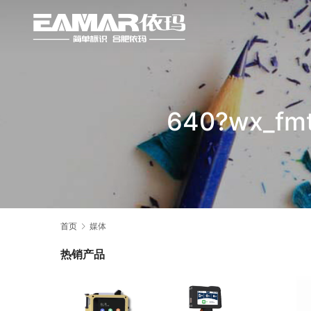
640?wx_fmt
首页
媒体
热销产品