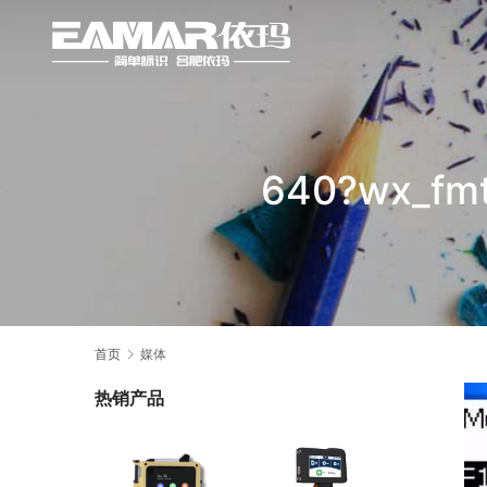
640?wx_fmt
首页
媒体
热销产品