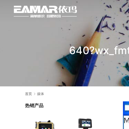
640?wx_fmt
首页
媒体
热销产品