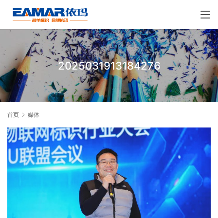
2025031913184276
首页
媒体