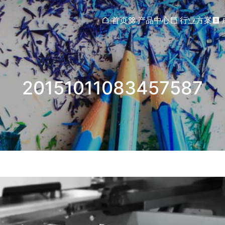
首页
产品中心
行业方案
20151011083457587