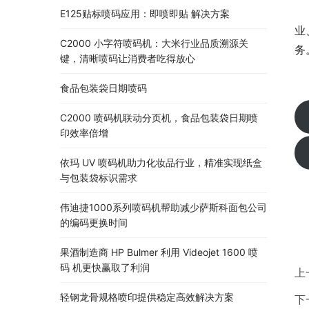
E125贴标喷码应用：即喷即贴 解决方案
业
C2000 小字符喷码机：大米行业品质溯源关
务
键，清晰喷码让消费者吃得放心
食品包装袋日期喷码
C2000 喷码机联动分页机，食品包装袋日期喷
印效率倍增
依玛 UV 喷码机助力化妆品行业，精准实现纸盒
与包装袋标识需求
伟迪捷1000系列喷码机帮助减少萨斯科面包公司
的编码更换时间
果酒制造商 HP Bulmer 利用 Videojet 1600 喷
码 机更快赢取了利润
上
轻钢龙骨规格喷印提供稳定高效解决方案
下