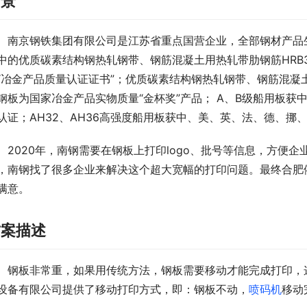
背景
南京钢铁集团有限公司是江苏省重点国营企业，全部钢材产品生产线
中的优质碳素结构钢热轧钢带、钢筋混凝土用热轧带肋钢筋HRB
“冶金产品质量认证证书”；优质碳素结构钢热轧钢带、钢筋混凝
钢板为国家冶金产品实物质量“金杯奖”产品； A、B级船用板
认证；AH32、AH36高强度船用板获中、美、英、法、德、
2020年，南钢需要在钢板上打印logo、批号等信息，方便企
，南钢找了很多企业来解决这个超大宽幅的打印问题。最终合肥
满意。
方案描述
钢板非常重，如果用传统方法，钢板需要移动才能完成打印，
设备有限公司提供了移动打印方式，即：钢板不动，
喷码机
移动