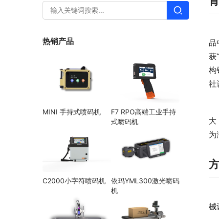
热销产品
品
获
构
社
MINI 手持式喷码机
F7 RPO高端工业手持
大
式喷码机
为
C2000小字符喷码机
依玛YML300激光喷码
机
械