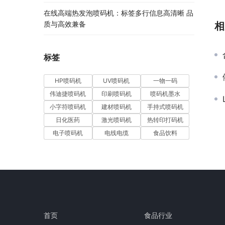
在线高端热发泡喷码机：标签多行信息高清晰 品
质与高效兼备
相
标签
HP喷码机
UV喷码机
一物一码
伟迪捷喷码机
印刷喷码机
喷码机墨水
小字符喷码机
建材喷码机
手持式喷码机
日化医药
激光喷码机
热转印打码机
电子喷码机
电线电缆
食品饮料
首页
食品行业