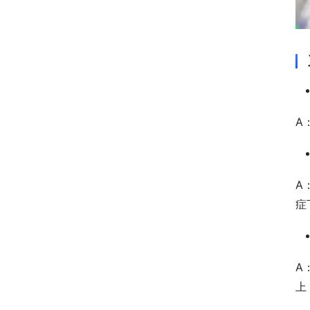
A
A
症
A
上