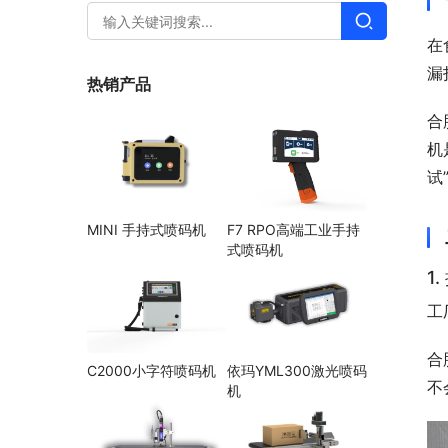
在
漏
热销产品
合
机
试
MINI 手持式喷码机
F7 RPO高端工业手持
式喷码机
1
工
合
C2000小字符喷码机
依玛YML300激光喷码
不
机