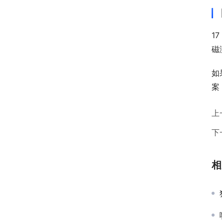
1
磁
如
案
上
下
相