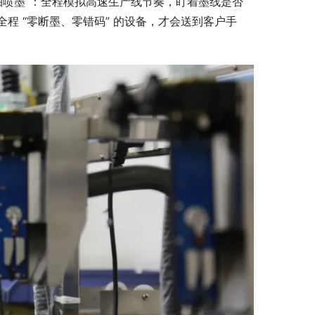
连轴喷墨”：全程模拟高速生产线节奏，盯着墨线是否
程 “零断墨、零错码” 的设备，才会送到客户手