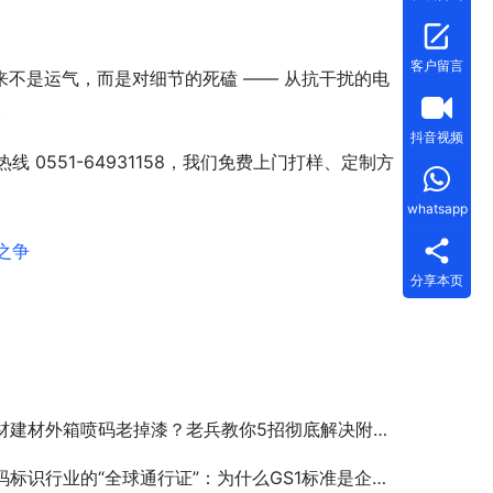
客户留言
” 从来不是运气，而是对细节的死磕 —— 从抗干扰的电
。
抖音视频
0551-64931158，我们免费上门打样、定制方
whatsapp
之争
分享本页
材建材外箱喷码老掉漆？老兵教你5招彻底解决附着力难题！
标识行业的“全球通行证”：为什么GS1标准是企业出海的关键？