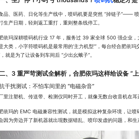
一、生产停 1 小时亏 thousands？
喷码机
稳定才是 
食品、医药、日化等生产线中，喷码机要是突然 “掉链子”——
打生产日期，轻则返工重打，重则整条线停工。
肥依玛深耕喷码机行业 17 年，服务过 39 家全球 500 强企业
是大类，小字符喷码机是最常用的‘主力机型’”，每台经合肥依玛交
”，就是为了让设备到车间后 “少出幺蛾子”。
二、3 重严苛测试全解析，合肥依玛这样给设备 “上
. 抗干扰测试：不怕车间里的 “电磁杂音”
厂里注塑机、传送带、检测仪同时开工，就像无数台收音机在耳
肥依玛的 EMC 电磁兼容性测试，就是模拟这种复杂环境，让喷码
会因为旁边开了新机器就出现数据错乱、喷印发虚的问题，和生产