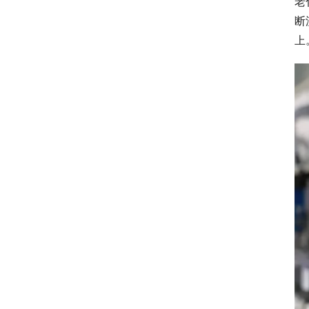
老
断
上