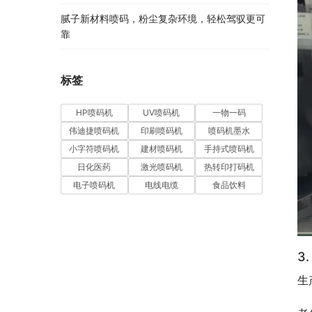
腻子新材料喷码，粉尘复杂环境，轻松驾驭更可
靠
标签
HP喷码机
UV喷码机
一物一码
伟迪捷喷码机
印刷喷码机
喷码机墨水
小字符喷码机
建材喷码机
手持式喷码机
日化医药
激光喷码机
热转印打码机
电子喷码机
电线电缆
食品饮料
3
生