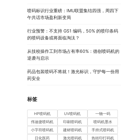
喷码标识行业重磅：IMU联盟集结四强，周四下
午共话市场盈利新变局
行业预警：不支持 GS1 编码，50% 的喷印条码
的喷码设备或将面临淘汰？
从技校操作工到市场占有率60%：德创喷码机的
逆袭与启示
药品包装喷码不将就！激光标识，守护每一份用
药安全
标签
HP喷码机
UV喷码机
一物一码
伟迪捷喷码机
印刷喷码机
喷码机墨水
小字符喷码机
建材喷码机
手持式喷码机
日化医药
激光喷码机
热转印打码机