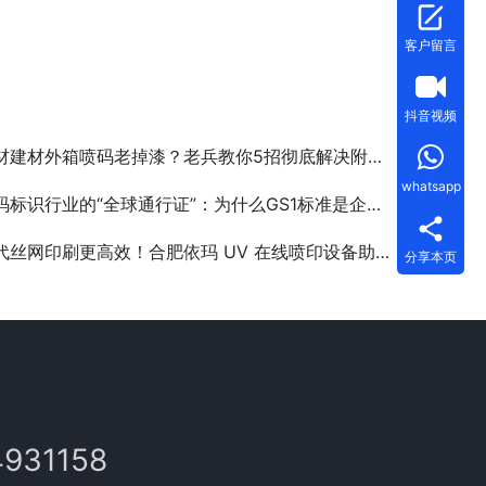
客户留言
抖音视频
材建材外箱喷码老掉漆？老兵教你5招彻底解决附着力难题！
whatsapp
标识行业的“全球通行证”：为什么GS1标准是企业出海的关键？
代丝网印刷更高效！合肥依玛 UV 在线喷印设备助力印刷行业升级
分享本页
4931158