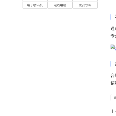
电子喷码机
电线电缆
食品饮料
通
专
合
信
上