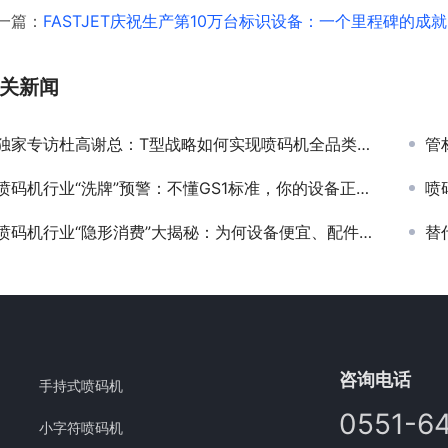
一篇：
FASTJET庆祝生产第10万台标识设备：一个里程碑的成就
关新闻
独家专访杜高谢总：T型战略如何实现喷码机全品类深度布局？
管
喷码机行业“洗牌”预警：不懂GS1标准，你的设备正在失去核心竞争力！
喷码
喷码机行业“隐形消费”大揭秘：为何设备便宜、配件耗材却贵得离谱？
替
咨询电话
手持式喷码机
0551-6
小字符喷码机