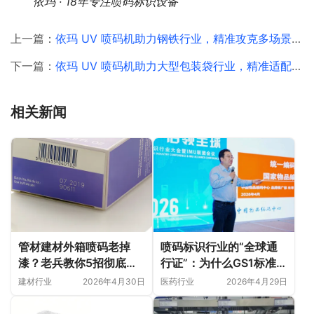
依玛 · 18年专注喷码标识设备
上一篇：
依玛 UV 喷码机助力钢铁行业，精准攻克多场景喷码挑战
下一篇：
依玛 UV 喷码机助力大型包装袋行业，精准适配多场景下喷需求
相关新闻
喷码标识行业的“全球通
管材建材外箱喷码老掉
行证”：为什么GS1标准是
漆？老兵教你5招彻底解
企业出海的关键？
决附着力难题！
医药行业
2026年4月29日
建材行业
2026年4月30日