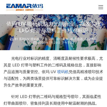
依玛 UV 喷码机助力光电行业，高效实现
LED 灯带与塑料工件精准标识
81 系列UV 喷码机
,
一般应用
,
成功案例
,
电子电器
,
行业方案
2025年7月29日 下午7:22
光电行业对标识的精度、清晰度及耐候性要求极高，尤
其是 LED 灯带与塑料工件的二维码及规格信息，直接影响
产品追溯与质量管控。依玛 UV 
喷码机
凭借高精准喷印技术
与适配性，为两类场景提供可靠标识解决方案，成为企业提
升生产效率的重要支撑。
针对 LED 灯带的二维码与规格型号喷印，其面临柔性
灯带曲面喷印、密集排列及长期使用中耐温耐潮的挑战。