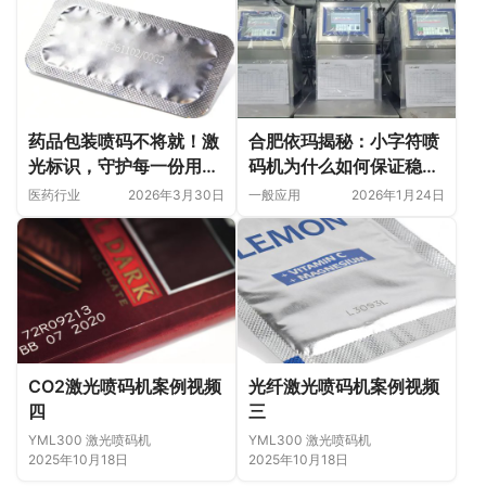
药品包装喷码不将就！激
合肥依玛揭秘：小字符喷
光标识，守护每一份用药
码机为什么如何保证稳定
安全
生产？
医药行业
2026年3月30日
一般应用
2026年1月24日
CO2激光喷码机案例视频
光纤激光喷码机案例视频
四
三
YML300 激光喷码机
YML300 激光喷码机
2025年10月18日
2025年10月18日