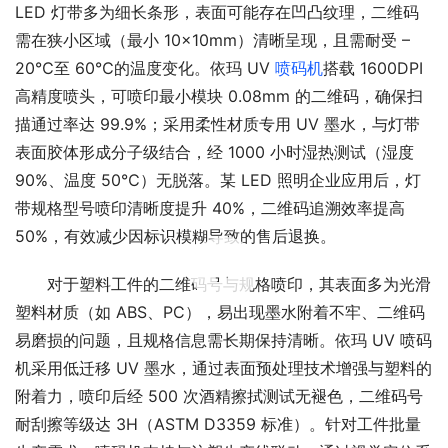
LED 灯带多为细长条形，表面可能存在凹凸纹理，二维码
需在狭小区域（最小 10×10mm）清晰呈现，且需耐受 – 
20℃至 60℃的温度变化。依玛 UV 
喷码机
搭载 1600DPI 
高精度喷头，可喷印最小模块 0.08mm 的二维码，确保扫
描通过率达 99.9%；采用柔性材质专用 UV 墨水，与灯带
表面胶体形成分子级结合，经 1000 小时湿热测试（湿度 
90%、温度 50℃）无脱落。某 LED 照明企业应用后，灯
带规格型号喷印清晰度提升 40%，二维码追溯效率提高 
50%，有效减少因标识模糊导致的售后退换。
00:00 / 00:20
对于塑料工件的二维码号与规格喷印，其表面多为光滑
塑料材质（如 ABS、PC），易出现墨水附着不牢、二维码
易磨损的问题，且规格信息需长期保持清晰。依玛 UV 喷码
机采用低迁移 UV 墨水，通过表面预处理技术增强与塑料的
附着力，喷印后经 500 次酒精擦拭测试无褪色，二维码号
耐刮擦等级达 3H（ASTM D3359 标准）。针对工件批量