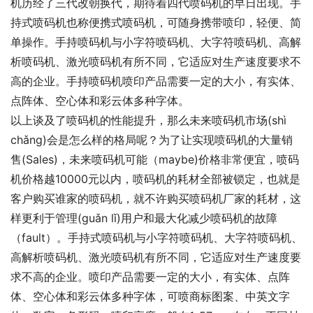
机历经了三代改朝换代，期待着四代喷码机的早日出现。手
持式喷码机也称便携式喷码机，可随身携带喷印，轻便、简
单操作。手持喷码机与小字符喷码机、大字符喷码机、高解
析喷码机、激光喷码机有所不同，它适应对生产速度要求不
高的企业。手持喷码机喷印产品需要一定的大小，有实体、
点阵体、空心体和彩云体多种字体。
以上谈及了喷码机的性能提升，那么未来喷码机市场(shì 
chǎng)会是怎么样的格局呢？为了让实现喷码机的大量销
售(Sales)，未来喷码机可能（maybe)价格非常便宜，喷码
机价格越10000元以内，喷码机的耗材全部被锁定，也就是
客户购买谁家的喷码机，就不许购买喷码机厂家的耗材，这
样更利于管理(guǎn lǐ)用户和最大化减少喷码机的故障
（fault）。手持式喷码机与小字符喷码机、大字符喷码机、
高解析喷码机、激光喷码机有所不同，它适应对生产速度要
求不高的企业。喷印产品需要一定的大小，有实体、点阵
体、空心体和彩云体多种字体，可喷商标图案、中英文字