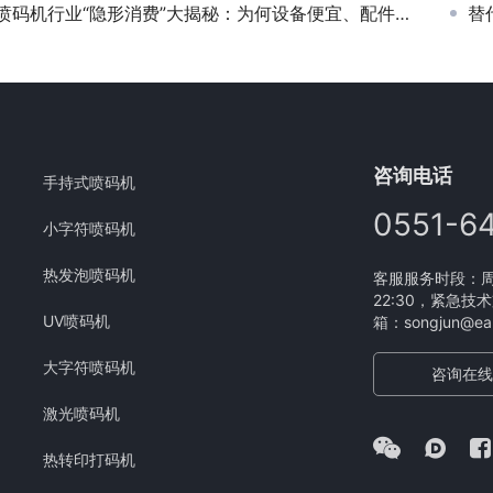
喷码机行业“隐形消费”大揭秘：为何设备便宜、配件耗材却贵得离谱？
替
咨询电话
手持式喷码机
0551-6
小字符喷码机
热发泡喷码机
客服服务时段：周一
22:30，紧急技术
UV喷码机
箱：songjun@eam
大字符喷码机
咨询在线
激光喷码机
热转印打码机