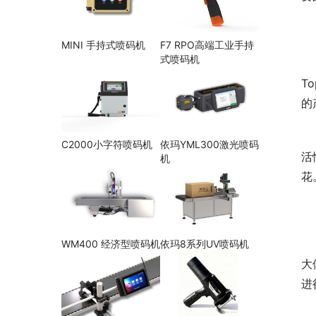
MINI 手持式喷码机
F7 RPO高端工业手持
式喷码机
T
的
C2000小字符喷码机
依玛YML300激光喷码
活
机
花
WM400 经济型喷码机
依玛8系列UV喷码机
大
进