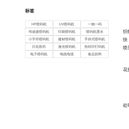
标签
HP喷码机
UV喷码机
一物一码
织
伟迪捷喷码机
印刷喷码机
喷码机墨水
快
小字符喷码机
建材喷码机
手持式喷码机
日化医药
激光喷码机
热转印打码机
喷
电子喷码机
电线电缆
食品饮料
花
处