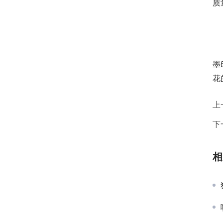
质
墨
花
上
下
相