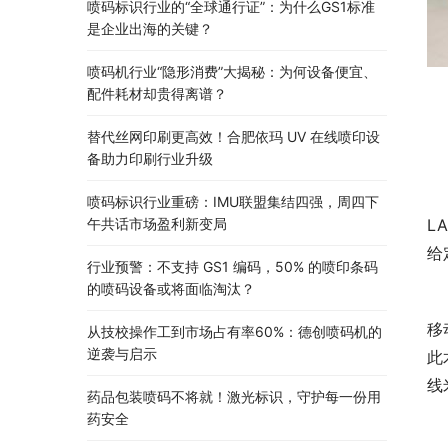
喷码标识行业的“全球通行证”：为什么GS1标准
是企业出海的关键？
喷码机行业“隐形消费”大揭秘：为何设备便宜、
配件耗材却贵得离谱？
替代丝网印刷更高效！合肥依玛 UV 在线喷印设
备助力印刷行业升级
喷码标识行业重磅：IMU联盟集结四强，周四下
午共话市场盈利新变局
L
给
行业预警：不支持 GS1 编码，50% 的喷印条码
的喷码设备或将面临淘汰？
移
从技校操作工到市场占有率60%：德创喷码机的
逆袭与启示
此
线
药品包装喷码不将就！激光标识，守护每一份用
药安全