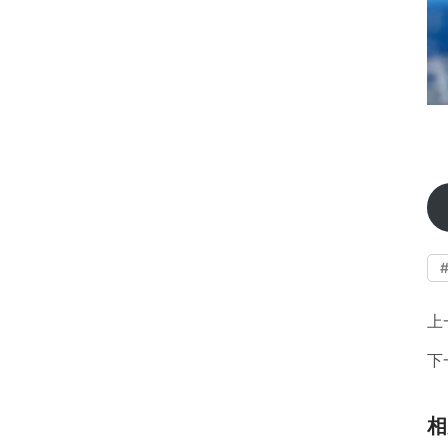
上
下
相