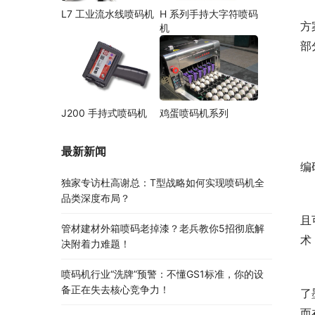
L7 工业流水线喷码机
H 系列手持大字符喷码
方
机
部
J200 手持式喷码机
鸡蛋喷码机系列
最新新闻
编
独家专访杜高谢总：T型战略如何实现喷码机全
品类深度布局？
且
管材建材外箱喷码老掉漆？老兵教你5招彻底解
术
决附着力难题！
喷码机行业“洗牌”预警：不懂GS1标准，你的设
备正在失去核心竞争力！
了
而