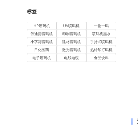
标签
HP喷码机
UV喷码机
一物一码
伟迪捷喷码机
印刷喷码机
喷码机墨水
小字符喷码机
建材喷码机
手持式喷码机
日化医药
激光喷码机
热转印打码机
电子喷码机
电线电缆
食品饮料