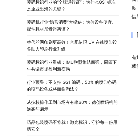
喷码标识行业的“全球通行证”：为什么GS1标准
度
是企业出海的关键？
借
喷码机行业“隐形消费”大揭秘：为何设备便宜、
配件耗材却贵得离谱？
替代丝网印刷更高效！合肥依玛 UV 在线喷印设
备助力印刷行业升级
有
喷码标识行业重磅：IMU联盟集结四强，周四下
或
午共话市场盈利新变局
行业预警：不支持 GS1 编码，50% 的喷印条码
的喷码设备或将面临淘汰？
从技校操作工到市场占有率60%：德创喷码机的
逆袭与启示
药品包装喷码不将就！激光标识，守护每一份用
药安全