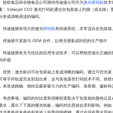
烘焙食品和谷物食品公司期待伟迪捷公司作为
激光喷码机
技术
案：Videojet CO2 激光打码机通过在包装箱上灼烧（或
分形成清晰易读的编码。
伟迪捷拥有强大的激光
喷码机
和排烟系统，非常适合在包装箱
伟迪捷可直接与 OEM 合作，以便无缝集成到您的生产线中
伟迪捷拥有无与伦比的应用专业技术，可以帮助您做出正确的
码外观
优势：激光标识可在包装箱上形成清晰的编码。通过可控光束
可将字符轨迹完全刻划出来，这与其他某些打码技术不同。烘焙
，来形成精确、独特且极富吸引力的生产编码、保质期、徽标和
考虑事项：编码的对比度和清晰程度取决于包装箱的颜色以及
墨水，露出了下面的哑光纸板，编码对比度就会受到影响。例如
在淡黄色或米色的包装箱上则显得很模糊。通过在现有墨水层的