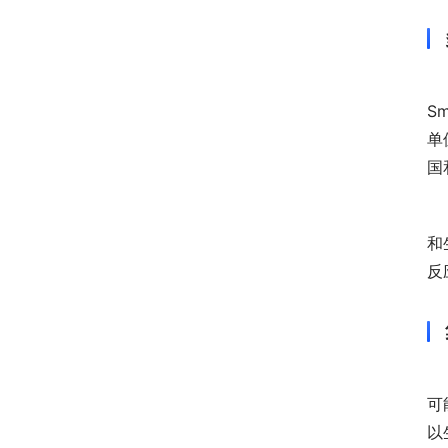
S
单
国
和
反
可
以