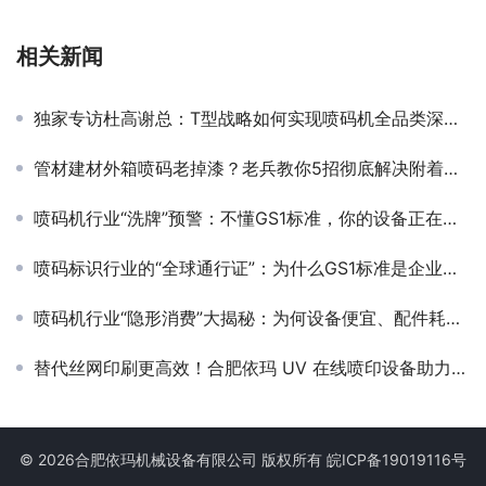
相关新闻
独家专访杜高谢总：T型战略如何实现喷码机全品类深度布局？
管材建材外箱喷码老掉漆？老兵教你5招彻底解决附着力难题！
喷码机行业“洗牌”预警：不懂GS1标准，你的设备正在失去核心竞争力！
喷码标识行业的“全球通行证”：为什么GS1标准是企业出海的关键？
喷码机行业“隐形消费”大揭秘：为何设备便宜、配件耗材却贵得离谱？
替代丝网印刷更高效！合肥依玛 UV 在线喷印设备助力印刷行业升级
© 2026合肥依玛机械设备有限公司 版权所有
皖ICP备19019116号