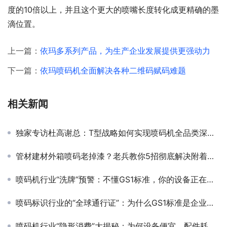
度的10倍以上，并且这个更大的喷嘴长度转化成更精确的墨
滴位置。
上一篇：
依玛多系列产品，为生产企业发展提供更强动力
下一篇：
依玛喷码机全面解决各种二维码赋码难题
相关新闻
独家专访杜高谢总：T型战略如何实现喷码机全品类深度布局？
管材建材外箱喷码老掉漆？老兵教你5招彻底解决附着力难题！
喷码机行业“洗牌”预警：不懂GS1标准，你的设备正在失去核心竞争力！
喷码标识行业的“全球通行证”：为什么GS1标准是企业出海的关键？
喷码机行业“隐形消费”大揭秘：为何设备便宜、配件耗材却贵得离谱？