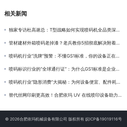
相关新闻
独家专访杜高谢总：T型战略如何实现喷码机全品类深度布局？
管材建材外箱喷码老掉漆？老兵教你5招彻底解决附着力难题！
喷码机行业“洗牌”预警：不懂GS1标准，你的设备正在失去核心竞争力！
喷码标识行业的“全球通行证”：为什么GS1标准是企业出海的关键？
喷码机行业“隐形消费”大揭秘：为何设备便宜、配件耗材却贵得离谱？
替代丝网印刷更高效！合肥依玛 UV 在线喷印设备助力印刷行业升级
© 2026合肥依玛机械设备有限公司 版权所有
皖ICP备19019116号