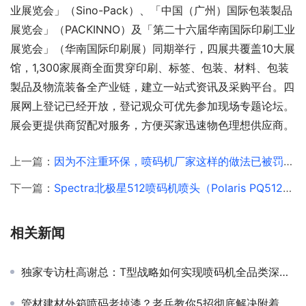
业展览会」（Sino-Pack）、「中国（广州）国际包装製品
展览会」（PACKINNO）及「第二十六届华南国际印刷工业
展览会」（华南国际印刷展）同期举行，四展共覆盖10大展
馆，1,300家展商全面贯穿印刷、标签、包装、材料、包装
製品及物流装备全产业链，建立一站式资讯及采购平台。四
展网上登记已经开放，登记观众可优先参加现场专题论坛。
展会更提供商贸配对服务，方便买家迅速物色理想供应商。
上一篇：
因为不注重环保，喷码机厂家这样的做法已被罚款200万！
下一篇：
Spectra北极星512喷码机喷头（Polaris PQ512）介绍
相关新闻
独家专访杜高谢总：T型战略如何实现喷码机全品类深度布局？
管材建材外箱喷码老掉漆？老兵教你5招彻底解决附着力难题！