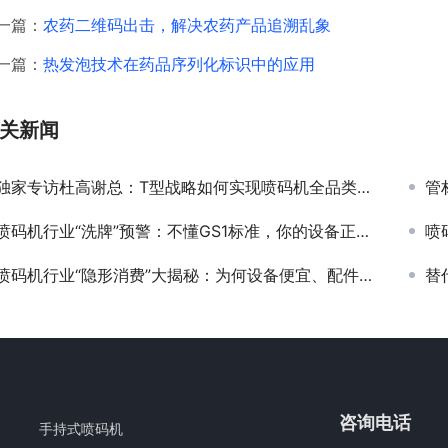
一篇：
农药二维码出击，解决农药产品追溯乱象
一篇：
热发泡技术在药品序列化标识中的应用
关新闻
独家专访杜高谢总：T型战略如何实现喷码机全品类深度布局？
管
喷码机行业“洗牌”预警：不懂GS1标准，你的设备正在失去核心竞争力！
喷码
喷码机行业“隐形消费”大揭秘：为何设备便宜、配件耗材却贵得离谱？
替
咨询电话
手持式喷码机