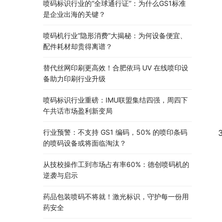
喷码标识行业的“全球通行证”：为什么GS1标准
是企业出海的关键？
喷码机行业“隐形消费”大揭秘：为何设备便宜、
配件耗材却贵得离谱？
替代丝网印刷更高效！合肥依玛 UV 在线喷印设
备助力印刷行业升级
喷码标识行业重磅：IMU联盟集结四强，周四下
午共话市场盈利新变局
行业预警：不支持 GS1 编码，50% 的喷印条码
的喷码设备或将面临淘汰？
从技校操作工到市场占有率60%：德创喷码机的
逆袭与启示
药品包装喷码不将就！激光标识，守护每一份用
药安全