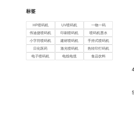
标签
HP喷码机
UV喷码机
一物一码
伟迪捷喷码机
印刷喷码机
喷码机墨水
小字符喷码机
建材喷码机
手持式喷码机
日化医药
激光喷码机
热转印打码机
电子喷码机
电线电缆
食品饮料