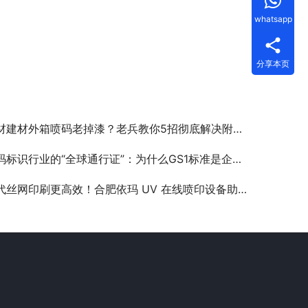
whatsapp
分享本页
材建材外箱喷码老掉漆？老兵教你5招彻底解决附着力难题！
标识行业的“全球通行证”：为什么GS1标准是企业出海的关键？
代丝网印刷更高效！合肥依玛 UV 在线喷印设备助力印刷行业升级